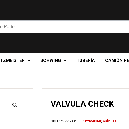
UTZMEISTER
SCHWING
TUBERÍA
CAMIÓN R
VALVULA CHECK
SKU :
43775004
Putzmeister
,
Valvulas