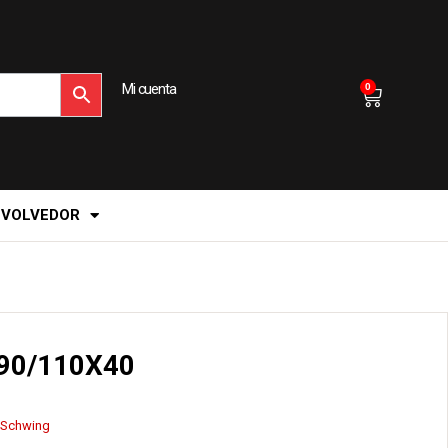
Mi cuenta
0
EVOLVEDOR
0/110X40
Schwing