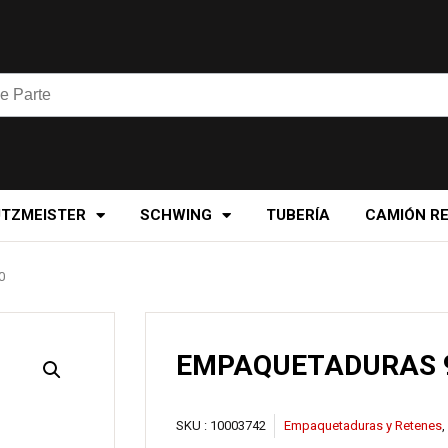
UTZMEISTER
SCHWING
TUBERÍA
CAMIÓN R
0
EMPAQUETADURAS 9
SKU :
10003742
Empaquetaduras y Retenes
,