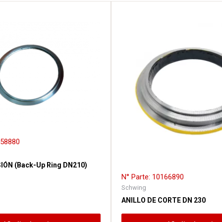
158880
IÓN (Back-Up Ring DN210)
N° Parte: 10166890
Schwing
ANILLO DE CORTE DN 230