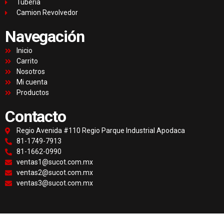
Tubería
Camion Revolvedor
Navegación
Inicio
Carrito
Nosotros
Mi cuenta
Productos
Contacto
Regio Avenida #110 Regio Parque Industrial Apodaca
81-1749-7913
81-1662-0990
ventas1@sucot.com.mx
ventas2@sucot.com.mx
ventas3@sucot.com.mx