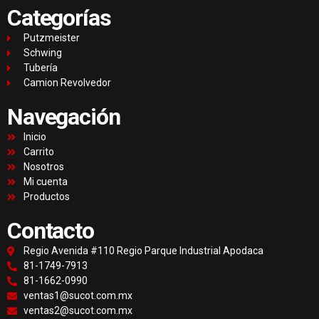
Categorías
Putzmeister
Schwing
Tubería
Camion Revolvedor
Navegación
Inicio
Carrito
Nosotros
Mi cuenta
Productos
Contacto
Regio Avenida #110 Regio Parque Industrial Apodaca
81-1749-7913
81-1662-0990
ventas1@sucot.com.mx
ventas2@sucot.com.mx