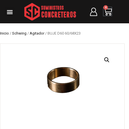
0
Inicio
/
Schwing
/
Agitador
/ BUJE D60 60/68X23