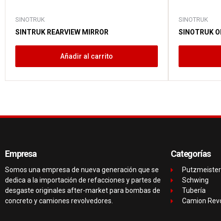
SINOTRUK
SINOTRUK
SINTRUK REARVIEW MIRROR
SINOTRUK O
Añadir al carrito
Empresa
Categorías
Somos una empresa de nueva generación que se
Putzmeister
dedica a la importación de refacciones y partes de
Schwing
desgaste originales after-market para bombas de
Tubería
concreto y camiones revolvedores.
Camion Rev