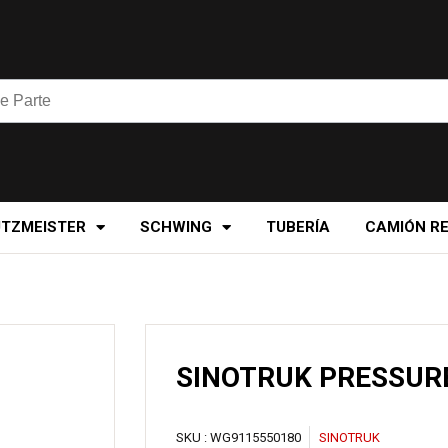
UTZMEISTER
SCHWING
TUBERÍA
CAMIÓN R
SINOTRUK PRESSUR
SKU :
WG9115550180
SINOTRUK