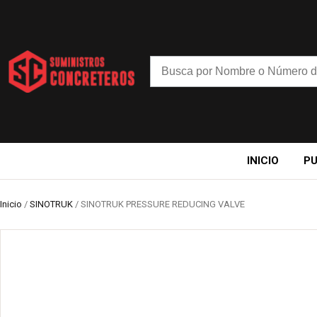
INICIO
P
Inicio
/
SINOTRUK
/ SINOTRUK PRESSURE REDUCING VALVE