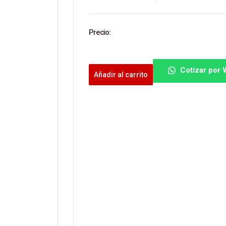
Precio:
Cotizar por
Añadir al carrito