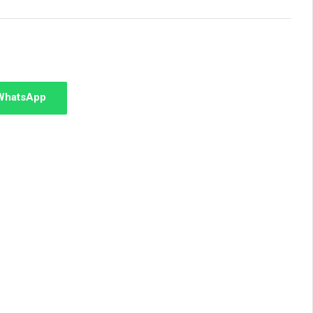
 WhatsApp