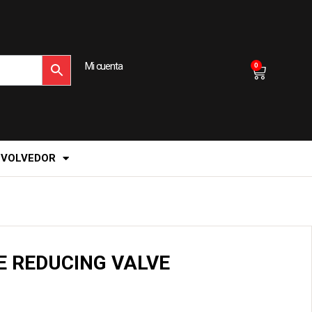
Mi cuenta
0
EVOLVEDOR
E REDUCING VALVE