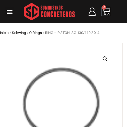
0
Inicio
/
Schwing
/
O Rings
/ RING – PISTON, SG 130/119.2 X 4