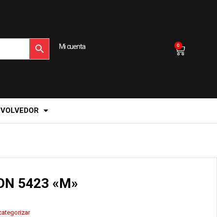
Mi cuenta
0
EVOLVEDOR
ON 5423 «M»
categorizar