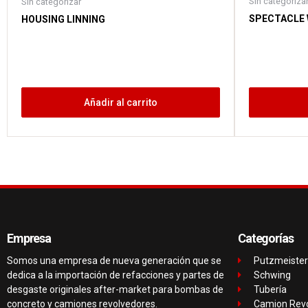
Sin categoriza
Sin categorizar
SPECTACLE 
HOUSING LINNING
Añadir al carrito
Empresa
Categorías
Somos una empresa de nueva generación que se
Putzmeister
dedica a la importación de refacciones y partes de
Schwing
desgaste originales after-market para bombas de
Tubería
concreto y camiones revolvedores.
Camion Rev