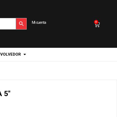
Mi cuenta
0
EVOLVEDOR
 5″