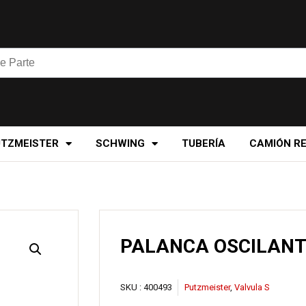
UTZMEISTER
SCHWING
TUBERÍA
CAMIÓN R
PALANCA OSCILANT
SKU :
400493
Putzmeister
,
Valvula S