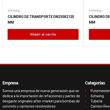
Schwing
Schwing
CILINDRO DE TRANSPORTE DN230X2125
CILINDRO D
MM
MM
Añadir al carrito
Empresa
Categorías
Somos una empresa de nueva generación que se
Putzmeister
dedica a la importación de refacciones y partes de
Schwing
desgaste originales after-market para bombas de
Tubería
concreto y camiones revolvedores.
Camion Rev