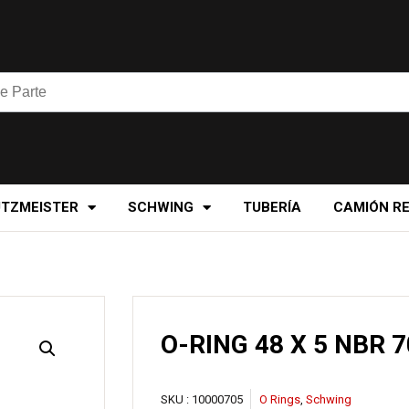
UTZMEISTER
SCHWING
TUBERÍA
CAMIÓN R
O-RING 48 X 5 NBR 7
SKU :
10000705
O Rings
,
Schwing