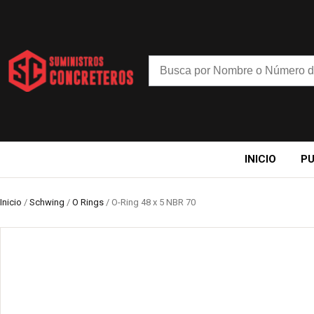
INICIO
P
Inicio
/
Schwing
/
O Rings
/ O-Ring 48 x 5 NBR 70