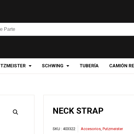
UTZMEISTER
SCHWING
TUBERÍA
CAMIÓN R
NECK STRAP
SKU :
403322
Accesorios
,
Putzmeister