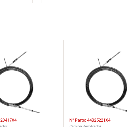
4B20417X4
N° Parte: 44B25221X4
edor
Camión Revolvedor