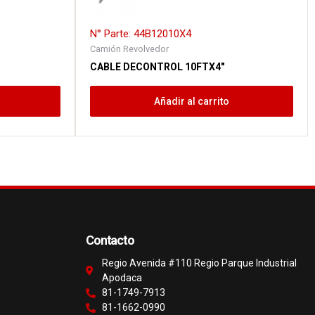
N° Parte: 44B12010X4
Camión Revolvedor
CABLE DECONTROL 10FTX4″
Añadir al carrito
Contacto
Regio Avenida #110 Regio Parque Industrial
Apodaca
81-1749-7913
81-1662-0990